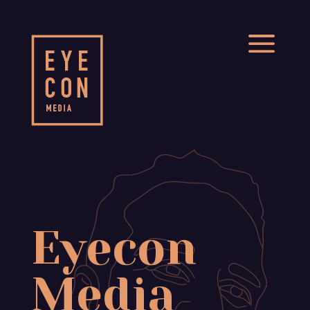
a
Eyecon
Media